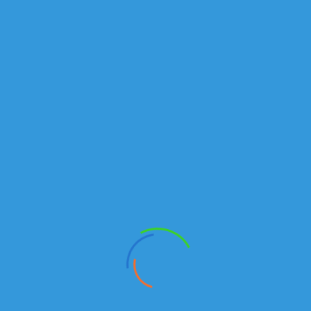
Последние новости
Каталог КАМАЗ
ПЕРЕОБОРУДОВАНИЕ
ЗАПЧАСТИ
ЛИЗИНГ
Режим работы:
Отдел продаж
ПН-ПТ : 9:00 - 20:00
СБ-ВСК Выходной
Запчасти
ПН-ПТ : 9:00 - 20:00
СБ-ВСК Выходной
Немного о нас
ТОО «Российские Грузовики» является официальным
дилером Камского Автомобильного Завода - ПАО «КАМАЗ»
г.Набережные Челны и совместного Казахстанско–
Российского предприятия АО «КАМАЗ-Инжиниринг»