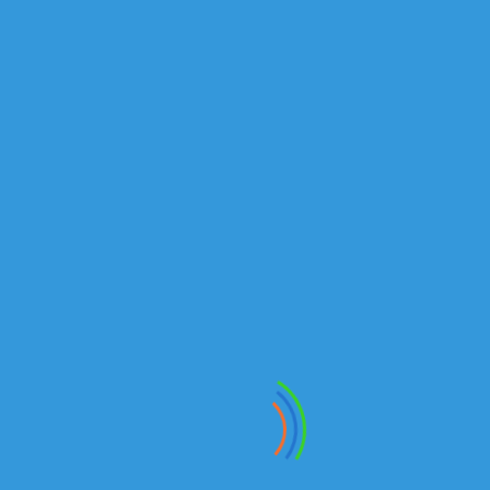
Под заказ
ШАССИ KAMAZ-5308-48 (A5)
Стоимость уточняйте
ТЕХНИЧЕСКИЕ ХАРАКТЕРИСТИКИ ВЕСОВЫЕ
ПАРАМЕТРЫ И НАГРУЗКИ Допустимая масса н...
Подробнее