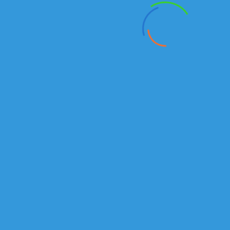
а так же запасных частей к автомобилям КАМАЗ на
территории Республики Казахстан.
Подробнее
г.Алматы
Рыскулова проспект, 149/1
Отдел продаж автомобилей и спецтехники:
Тел./факс:
+7 (727) 245-14-72
+7 (727) 245-14-73
Алексей:
+7 777 235 40 46
Email
:
Kamazkz
@
inbox
.
ru
Анатолий:
+7 777 18 18
938
Email:
kamaz555@inbox.ru
Отдел продаж запасных частей:
Магазин
+7(727) 245 14 01
Сабит
+7 707 444 89 74