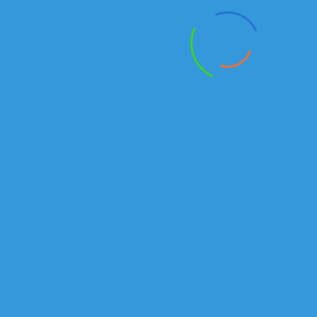
а так же запасных частей к автомобилям КАМАЗ на
территории Республики Казахстан.
Подробнее
г.Алматы
Рыскулова проспект, 149/1
Отдел продаж автомобилей и спецтехники:
Тел./факс:
+7 (727) 245-14-72
+7 (727) 245-14-73
Алексей:
+7 777 235 40 46
Email
:
Kamazkz
@
inbox
.
ru
Анатолий:
+7 777 18 18
938
Email:
kamaz555@inbox.ru
Отдел продаж запасных частей:
Магазин
+7(727) 245 14 01
Сабит
+7 707 444 89 74