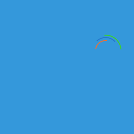
специальной техники на шасси КАМАЗ, прицепной техники
а так же запасных частей к автомобилям КАМАЗ на
территории Республики Казахстан.
Подробнее
г.Алматы
Рыскулова проспект, 149/1
Отдел продаж автомобилей и спецтехники:
Тел./факс:
+7 (727) 245-14-72
+7 (727) 245-14-73
Алексей:
+7 777 235 40 46
Email
:
Kamazkz
@
inbox
.
ru
Анатолий:
+7 777 18 18
938
Email:
kamaz555@inbox.ru
Отдел продаж запасных частей:
Магазин
+7(727) 245 14 01