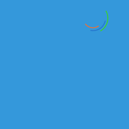
+7 (727) 245-14-73
Алексей:
+7 777 235 40 46
Email
:
Kamazkz
@
inbox
.
ru
Анатолий:
+7 777 18 18
938
Email:
kamaz555@inbox.ru
Отдел продаж запасных частей:
Магазин
+7(727) 245 14 01
Сабит
+7 707 444 89 74
+7 701 734 47 80
+7 701 604 72 70
Алексей
+7 707 510 3155
Серик
+7-701-244-67-87
+705-706-60-40
Email:
kamaz-rk@bk.ru