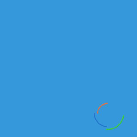
г.Алматы
Рыскулова проспект, 149/1
Отдел продаж автомобилей и спецтехники:
Тел./факс:
+7 (727) 245-14-72
+7 (727) 245-14-73
Алексей:
+7 777 235 40 46
Email
:
Kamazkz
@
inbox
.
ru
Анатолий:
+7 777 18 18
938
Email:
kamaz555@inbox.ru
Отдел продаж запасных частей:
Магазин
+7(727) 245 14 01
Сабит
+7 707 444 89 74
+7 701 734 47 80
+7 701 604 72 70