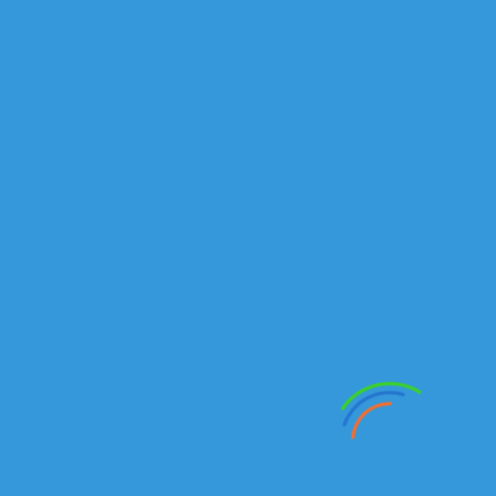
Подробнее
г.Алматы
Рыскулова проспект, 149/1
Отдел продаж автомобилей и спецтехники:
Тел./факс:
+7 (727) 245-14-72
+7 (727) 245-14-73
Алексей:
+7 777 235 40 46
Email
:
Kamazkz
@
inbox
.
ru
Анатолий:
+7 777 18 18
938
Email:
kamaz555@inbox.ru
Отдел продаж запасных частей:
Магазин
+7(727) 245 14 01
Сабит
+7 707 444 89 74
+7 701 734 47 80