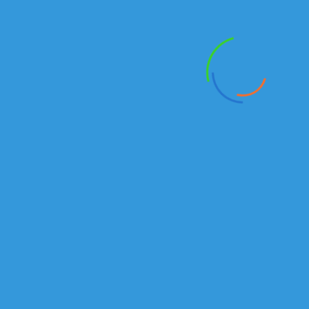
Анатолий:
+7 777 18 18
938
Email:
kamaz555@inbox.ru
Отдел продаж запасных частей:
Магазин
+7(727) 245 14 01
Сабит
+7 707 444 89 74
+7 701 734 47 80
+7 701 604 72 70
Алексей
+7 707 510 3155
Серик
+7-701-244-67-87
+705-706-60-40
Email:
kamaz-rk@bk.ru
87012446787@mail.ru
Сервисный центр: