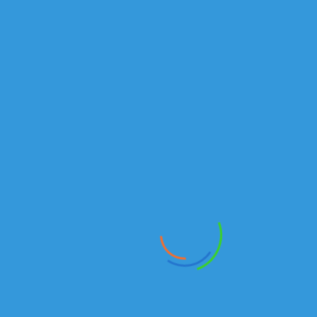
₸
Автотопливозаправщик-1-11-2 на шасси КАМАЗ 43118
В наличии
Вахтовые автобусы
₸
Вахтовый автобус КАМАЗ 43118
В наличии
Вахтовые автобусы
₸
Вахтовый автобус 4208-11-13
В наличии
Автоцистерны
₸
АВТОЦИСТЕРНА 66065