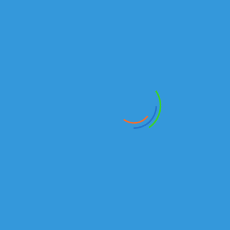
₸
САМОСВАЛ КАМАЗ 6520-6041 РК | ПРОДАЖА КАМАЗ
В наличии
Автотопливозаправщики
₸
Автотопливозаправщик-1-11-2 на шасси КАМАЗ 43118
В наличии
Вахтовые автобусы
₸
Вахтовый автобус КАМАЗ 43118
В наличии
Вахтовые автобусы
₸
Вахтовый автобус 4208-11-13