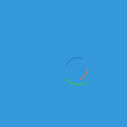
" >
Техника в наличии
Бортовые
₸
БОРТОВОЙ КАМАЗ 65117-029 | КАМАЗЫ В ЛИЗИНГ
В наличии
Новый модельный ряд
₸
СЕДЕЛЬНЫЙ ТЯГАЧ KAMAZ-5490-014-87 | НОВЫЕ КАМАЗ В РК
В наличии
Самосвалы
₸
САМОСВАЛ КАМАЗ 6520-6041-43 | ПРОДАЖА САМОСВАЛОВ
В наличии