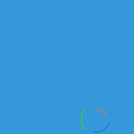
ВАХТОВЫЙ АВТОБУС 42111-110-11 | ПРОДАЖА ВАХТОВЫХ
АВТОБУСОВ В РК
В наличии
Самосвалы
₸
КАМАЗ 65115-6058-50
В наличии
Каталог КАМАЗ
ПЕРЕОБОРУДОВАНИЕ
ЗАПЧАСТИ
ЛИЗИНГ
Режим работы:
Отдел продаж
ПН-ПТ : 9:00 - 20:00
СБ-ВСК Выходной
Запчасти