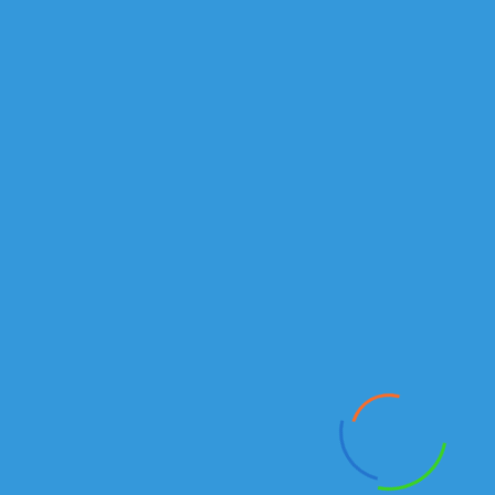
Подробнее
г.Алматы
Рыскулова проспект, 149/1
Отдел продаж автомобилей и спецтехники:
Тел./факс:
+7 (727) 245-14-72
+7 (727) 245-14-73
Алексей:
+7 777 235 40 46
Email
:
Kamazkz
@
inbox
.
ru
Анатолий:
+7 777 18 18
938
Email:
kamaz555@inbox.ru
Отдел продаж запасных частей:
Магазин
+7(727) 245 14 01
Сабит
+7 707 444 89 74
+7 701 734 47 80