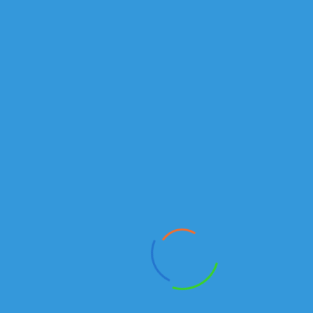
оборудование
(КОМ)
" >
Техника в наличии
Бортовые
₸
БОРТОВОЙ КАМАЗ 65117-029 | КАМАЗЫ В ЛИЗИНГ
В наличии
Новый модельный ряд
₸
СЕДЕЛЬНЫЙ ТЯГАЧ KAMAZ-5490-014-87 | НОВЫЕ КАМАЗ В РК
В наличии
Самосвалы
₸
САМОСВАЛ КАМАЗ 6520-6041-43 | ПРОДАЖА САМОСВАЛОВ