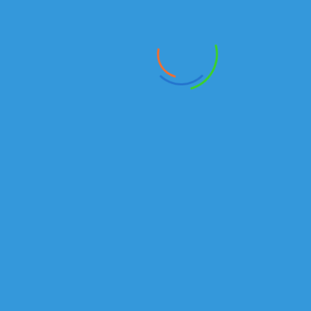
₸
65116-6010-48 | ПРОДАЖА ТЯГАЧЕЙ В КАЗАХСТАНЕ
В наличии
Самосвалы
₸
САМОСВАЛ КАМАЗ 6520-6041 РК | ПРОДАЖА КАМАЗ
В наличии
Автотопливозаправщики
₸
Автотопливозаправщик-1-11-2 на шасси КАМАЗ 43118
В наличии
Вахтовые автобусы
₸
Вахтовый автобус КАМАЗ 43118
В наличии