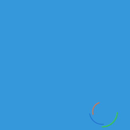
Подробнее
г.Алматы
Рыскулова проспект, 149/1
Отдел продаж автомобилей и спецтехники:
Тел./факс:
+7 (727) 245-14-72
+7 (727) 245-14-73
Алексей:
+7 777 235 40 46
Email
:
Kamazkz
@
inbox
.
ru
Анатолий:
+7 777 18 18
938
Email:
kamaz555@inbox.ru
Отдел продаж запасных частей:
Магазин
+7(727) 245 14 01
Сабит
+7 707 444 89 74
+7 701 734 47 80