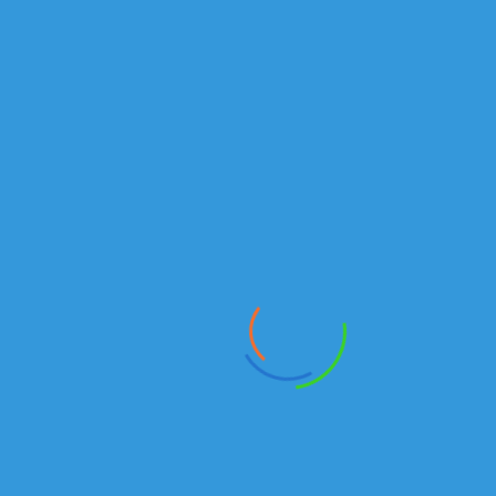
В наличии
Тягачи
₸
65116-6010-48 | ПРОДАЖА ТЯГАЧЕЙ В КАЗАХСТАНЕ
В наличии
Самосвалы
₸
САМОСВАЛ КАМАЗ 6520-6041 РК | ПРОДАЖА КАМАЗ
В наличии
Автотопливозаправщики
₸
Автотопливозаправщик-1-11-2 на шасси КАМАЗ 43118
В наличии
Вахтовые автобусы
₸