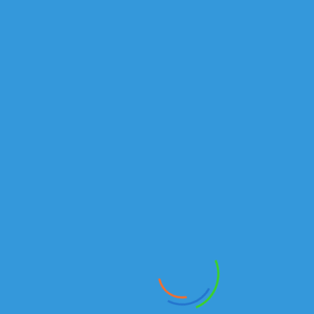
СЕДЕЛЬНЫЙ ТЯГАЧ KAMAZ-5490-014-87 | НОВЫЕ КАМАЗ В РК
В наличии
Самосвалы
₸
САМОСВАЛ КАМАЗ 6520-6041-43 | ПРОДАЖА САМОСВАЛОВ
В наличии
Тягачи
₸
65116-6010-48 | ПРОДАЖА ТЯГАЧЕЙ В КАЗАХСТАНЕ
В наличии
Самосвалы
₸
САМОСВАЛ КАМАЗ 6520-6041 РК | ПРОДАЖА КАМАЗ
В наличии